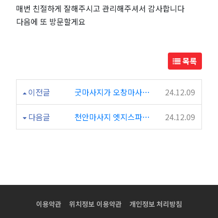
테
매번 친절하게 잘해주시고 관리해주셔서 감사합니다
다음에 또 방문할게요
라
피
목록
에
이전글
굿마사지가 오창마사지로 유명한 이유를 알겠음
24.12.09
서
다음글
천안마사지 엣지스파테라피에서 잘 받고갑니다^^
24.12.09
힐
링
제
대
이용약관
위치정보 이용약관
개인정보 처리방침