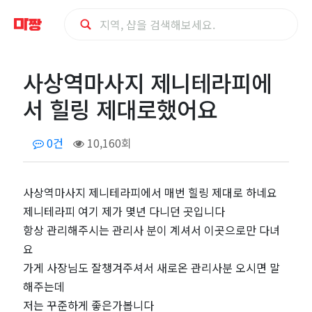
사
사상역마사지 제니테라피에
상
서 힐링 제대로했어요
역
0건
10,160회
마
사
사상역마사지 제니테라피에서 매번 힐링 제대로 하네요
제니테라피 여기 제가 몇년 다니던 곳입니다
지
항상 관리해주시는 관리사 분이 계셔서 이곳으로만 다녀
요
제
가게 사장님도 잘챙겨주셔서 새로온 관리사분 오시면 말
해주는데
니
저는 꾸준하게 좋은가봅니다