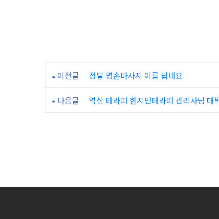
역
삼
에
이
이전글
정말 명손마사지 이름 답네요
런
다음글
역삼 테라피 한지민테라피 관리사님 대
곳
이..!