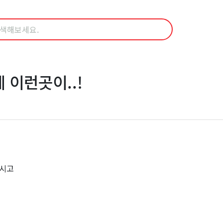
이런곳이..!
주시고