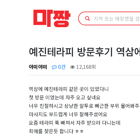
예
진
테
라
예진테라피 방문후기 역삼에 
피
야미야미
0건
12,168회
방
역삼에 예진테라피 같은 곳이 있었다니
문
첫 방문 이였는데 자주 오고 싶네요
너무 친절하시고 상냥한 말투로 뻐근한 부위 물어봐
후
마사지도 부드럽게 너무 잘해주셨어요
기
요즘 테라피 푹 빠져서 자주 받으러 다니는데
최애를 찾은듯 합니다 ㅎㅎ