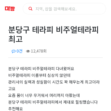
분
분당구 테라피 비주얼테라피
당
최고
구
0건
12,478회
테
라
분당구 테라피 비주얼테라피 다녀왔어요
비주얼테라피 이름부터 심상치 않던데
피
관리사의 실력과 성실함이 시간도 꽉 채우는게 최고더라
고요
비
요즘 몸이 너무 무거워서 머리까지 아팠는데
분당구 테라피 비주얼테라피에서 제대로 힐링했습니다
주
추천해요