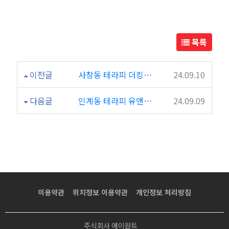
얼
테
목록
라
이전글
사창동 테라피 더킹테라피에서 좋은 경험
24.09.10
피
다음글
인계동 테라피 유앤미테라피
24.09.09
최
고
이용약관
위치정보 이용약관
개인정보 처리방침
주식회사 에이원트