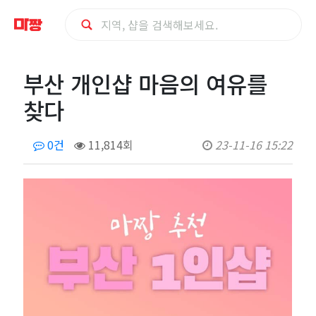
부
부산 개인샵 마음의 여유를
산
찾다
개
0건
11,814회
23-11-16 15:22
인
샵
마
음
의