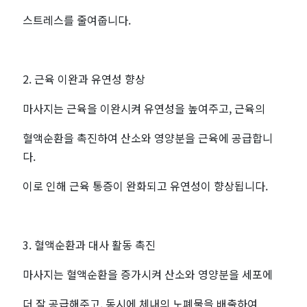
사
스트레스를 줄여줍니다.
지
최
2. 근육 이완과 유연성 향상
저
마사지는 근육을 이완시켜 유연성을 높여주고, 근육의
가
혈액순환을 촉진하여 산소와 영양분을 근육에 공급합니
다.
예
이로 인해 근육 통증이 완화되고 유연성이 향상됩니다.
약
-
3. 혈액순환과 대사 활동 촉진
마
마사지는 혈액순환을 증가시켜 산소와 영양분을 세포에
짱
더 잘 공급해주고, 동시에 체내의 노폐물을 배출하여