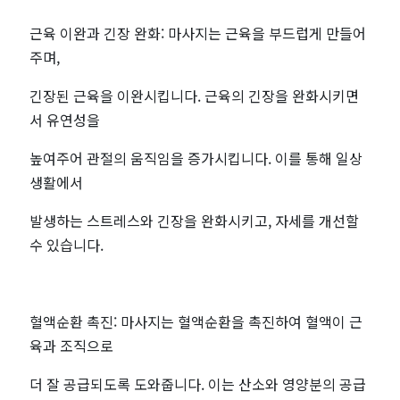
마
근육 이완과 긴장 완화: 마사지는 근육을 부드럽게 만들어
사
주며,
지
긴장된 근육을 이완시킵니다. 근육의 긴장을 완화시키면
서 유연성을
최
높여주어 관절의 움직임을 증가시킵니다. 이를 통해 일상
저
생활에서
가
발생하는 스트레스와 긴장을 완화시키고, 자세를 개선할
수 있습니다.
예
약
혈액순환 촉진: 마사지는 혈액순환을 촉진하여 혈액이 근
-
육과 조직으로
마
더 잘 공급되도록 도와줍니다. 이는 산소와 영양분의 공급