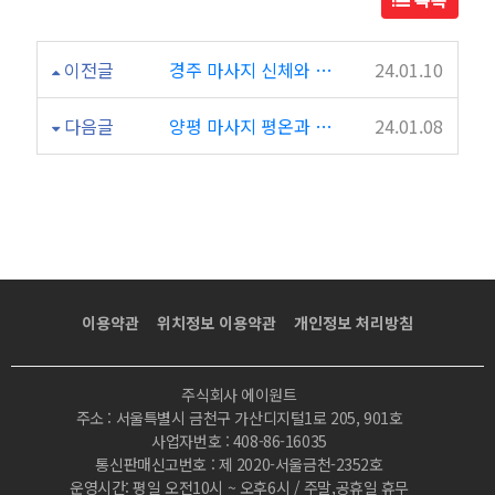
이전글
경주 마사지 신체와 마음을 돌보는 공간
24.01.10
다음글
양평 마사지 평온과 휴식의 낙원
24.01.08
이용약관
위치정보 이용약관
개인정보 처리방침
주식회사 에이원트
주소 : 서울특별시 금천구 가산디지털1로 205, 901호
사업자번호 : 408-86-16035
통신판매신고번호 : 제 2020-서울금천-2352호
운영시간: 평일 오전10시 ~ 오후6시 / 주말,공휴일 휴무