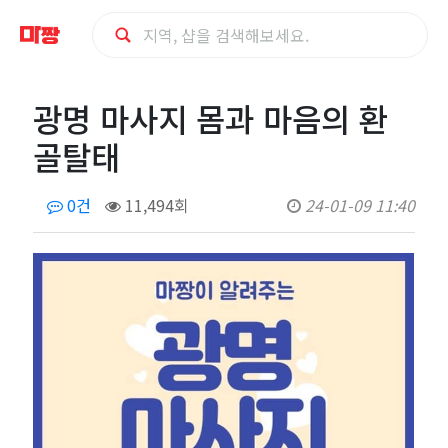
광
광명 마사지 몸과 마음의 환
명
골탈태
마
0건
11,494회
24-01-09 11:40
사
지
몸
과
마