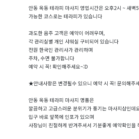
지
안동 옥동 테라피 마사지 영업시간은 오후2시 ~ 새벽
[명
가능한 코스로는 테라피가 있습니다
품]
과도한 음주 고객은 예약이 어려우며,
각 관리실별 개인 샤워실 구비되어 있습니다
｜
전원 한국인 관리사가 관리하며
근
주차, 수면 불가합니다
예약 시 꼭! 확인해주세요~:D
처
★안내사항은 변경될수 있으니 예약 시 꼭! 문의해주
인
안동 옥동 테라피 마사지 명품은
기
깔끔하고 고급스러운 분위기가 풍기는 마사지샵인데요
마
입구 바로 앞쪽에 인포가 있으며
사장님이 친절하게 반겨주셔서 기분좋게 예약확인을 
사