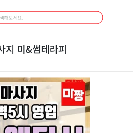
사지 미&썸테라피