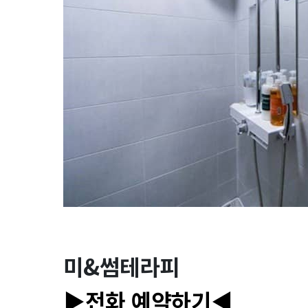
미&썸테라피
▶전화 예약하기◀