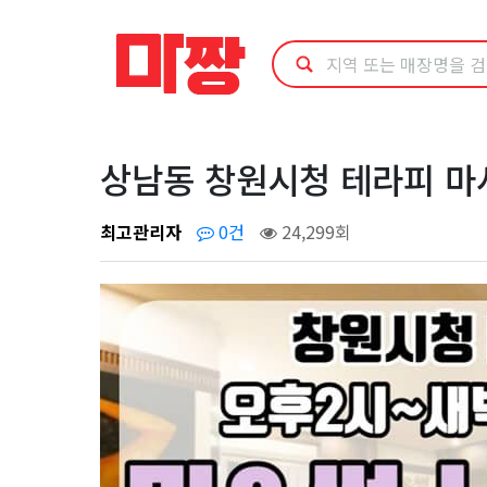
상
남
동
창
상남동 창원시청 테라피 마
원
최고관리자
0건
24,299회
시
청
테
라