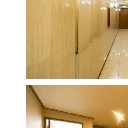
추
천
｜
마
짱