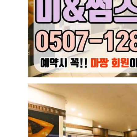
피
마
사
지
미
&
썸
테
라
피