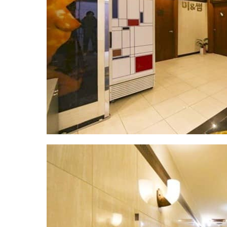
｜
근
처
인
기
마
사
지
샵