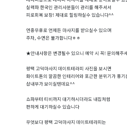
"데
실력파 한국인 관리사분들이 관리를 해주셔서
이
피로회복 보장! 제대로 힐링하실수 있습니다^^
트
연중무휴로 언제든 마사지를 받으실수 있으며
주차, 수면은 불가합니다ㅎㅎ
테
라
★안내사항은 변경될수 있으니 예약 시 꼭! 문의해주
피"｜
평택 고덕마사지 데이트테라피 사진을 보시면
화이트톤의 깔끔한 인테리어와 포근한 분위기가 풍기
근
샵내부가 보이실텐데요^^
처
쇼파부터 티비까지 대기하시더라도 내집처럼
인
편하게 대기하실수 있습니다
기
무엇보다 평택 고덕마사지 데이트테라피는