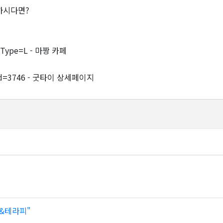
하시다면?
rdType=L - 마짱 카페
wr_id=3746 - 굿타이 상세페이지
&테라피"