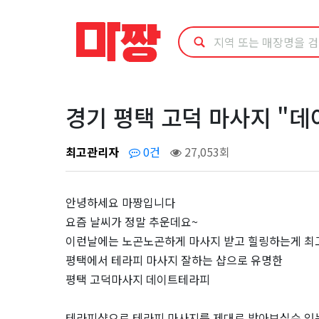
경
기
평
택
경기 평택 고덕 마사지 "
고
최고관리자
0건
27,053회
덕
안녕하세요 마짱입니다
마
요즘 날씨가 정말 추운데요~
이런날에는 노곤노곤하게 마사지 받고 힐링하는게 최
사
평택에서 테라피 마사지 잘하는 샵으로 유명한
지
평택 고덕마사지 데이트테라피
테라피샵으로 테라피 마사지를 제대로 받아보실수 있