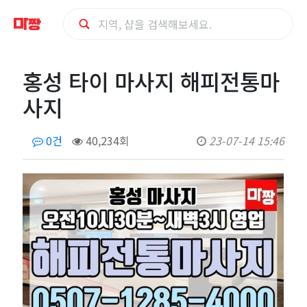
홍
홍성 타이 마사지 해피전통마
성
사지
타
0건
40,234회
23-07-14 15:46
이
마
사
지
해