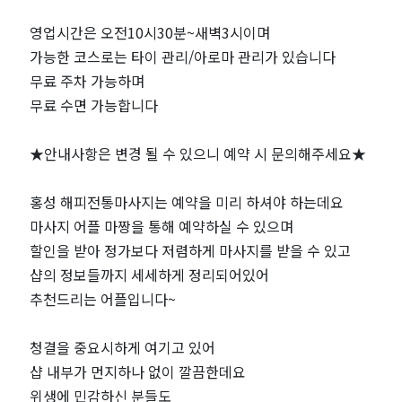
인
영업시간은 오전10시30분~새벽3시이며
기
가능한 코스로는 타이 관리/아로마 관리가 있습니다
무료 주차 가능하며
마
무료 수면 가능합니다
사
★안내사항은 변경 될 수 있으니 예약 시 문의해주세요★
지
홍성 해피전통마사지는 예약을 미리 하셔야 하는데요
샵
마사지 어플 마짱을 통해 예약하실 수 있으며
할인을 받아 정가보다 저렴하게 마사지를 받을 수 있고
추
샵의 정보들까지 세세하게 정리되어있어
천
추천드리는 어플입니다~
｜
청결을 중요시하게 여기고 있어
샵 내부가 먼지하나 없이 깔끔한데요
마
위생에 민감하신 분들도