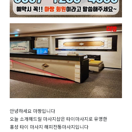
피
전
통
마
사
지
｜
근
안녕하세요 마짱입니다
처
오늘 소개해드릴 마사지샵은 타이마사지로 유명한
홍성 타이 마사지 해피전통마사지입니다