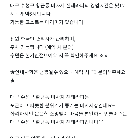
마
대구 수성구 황금동 마사지 진테라피의 영업시간은 낮12
시 ~ 새벽6시입니다
사
가능한 코스로는 테라피가 있습니다
지
전원 한국인 관리사가 관리하며,
주차 가능합니다 (예약 시 문의)
"진
수면은 불가한점!! 예약 시 꼭 확인해주세요 ㅎㅎ
테
★안내사항은 변경될수 있으니 예약 시 꼭! 문의해주세요
라
★
피"｜
대구 수성구 황금동 마사지 진테라피는
포근하고 따뜻한 분위기가 풍기는 마사지샵인데요~
근
화려하지만 은은한 조명빛이 마음을 편안하게 만들어주는
대구 수성구 황금동 마사지 진테라피입니다^^
처