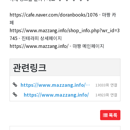
https://cafe.naver.com/doranbooks/1076
- 마짱 카
페
https://www.mazzang.info/shop_info.php?wr_id=3
745
- 진테라피 상세페이지
https://www.mazzang.info/
- 마짱 메인페이지
관련링크
https://www.mazzang.info/shop_info.php?wr_id=3745
13033회 연결
https://www.mazzang.info/
14923회 연결
목록