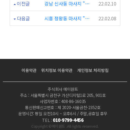
이전글
강남 신사동 마사지 "썸테라피"
22.02.10
다음글
시흥 정왕동 마사지 "애플테라피"
22.02.08
이용약관
위치정보 이용약관
개인정보 처리방침
주식회사 에이원트
주소 : 서울특별시 금천구 가산디지털1로 205, 901호
사업자번호 : 408-86-16035
통신판매신고번호 : 제 2020-서울금천-2352호
운영시간: 평일 오전10시 ~ 오후6시 / 주말,공휴일 휴무
010-9799-4456
TEL :
Copyright ©에이원트 .All rights reserved.