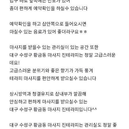
인
입구 바로 앞쪽에는 인포가 있어
좀더 편하게 예약확인을 하실수 있습니다
기
예약확인을 하고 샵안쪽으로 들어오시면
마
마실수 있는 음료가 있어 좋더라구요ㅎㅎ
사
마사지를 받을수 있는 관리실이 있는 공간 또한
지
대구 수성구 황금동 마사지 진테라피는 정말 고급스러운
데요!
샵
고급스러운 분위기와 좋은 향기가 가득 풍겨
테라피 마사지를 편안하게 받으실수 있습니다
추
상시방역과 청결유지로 샵내부가 깔끔해
천
안심하고 편하게 마사지를 받으실수 있는
대구 수성구 황금동 마사지 진테라피입니다^^
｜
마
대구 수성구 황금동 마사지 진테라피는 관리실도 정말 좋