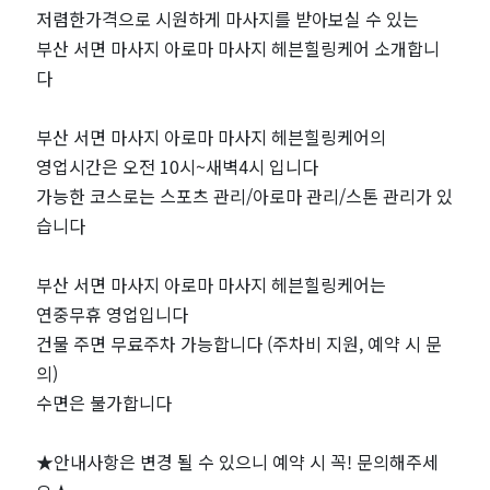
로
저렴한가격으로 시원하게 마사지를 받아보실 수 있는
부산 서면 마사지 아로마 마사지 헤븐힐링케어 소개합니
마
다
마
부산 서면 마사지 아로마 마사지 헤븐힐링케어의
영업시간은 오전 10시~새벽4시 입니다
사
가능한 코스로는 스포츠 관리/아로마 관리/스톤 관리가 있
지
습니다
헤
부산 서면 마사지 아로마 마사지 헤븐힐링케어는
연중무휴 영업입니다
븐
건물 주면 무료주차 가능합니다 (주차비 지원, 예약 시 문
의)
힐
수면은 불가합니다
링
★안내사항은 변경 될 수 있으니 예약 시 꼭! 문의해주세