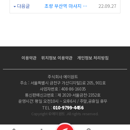
다음글
초량 부산역 마사지 타이 마사지 타이타닉
22.09.27
이용약관
위치정보 이용약관
개인정보 처리방침
주식회사 에이원트
주소 : 서울특별시 금천구 가산디지털1로 205, 901호
사업자번호 : 408-86-16035
통신판매신고번호 : 제 2020-서울금천-2352호
운영시간: 평일 오전10시 ~ 오후6시 / 주말,공휴일 휴무
010-9799-4456
TEL :
Copyright ©에이원트 .All rights reserved.