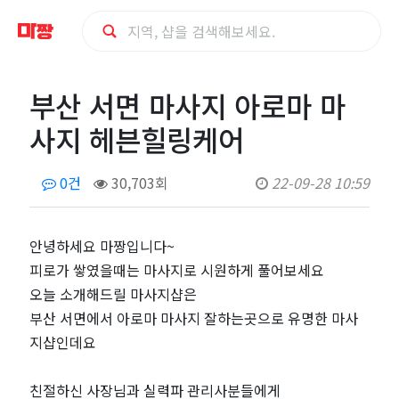
부
부산 서면 마사지 아로마 마
산
사지 헤븐힐링케어
서
0건
30,703회
22-09-28 10:59
면
마
안녕하세요 마짱입니다~
피로가 쌓였을때는 마사지로 시원하게 풀어보세요
사
오늘 소개해드릴 마사지샵은
부산 서면에서 아로마 마사지 잘하는곳으로 유명한 마사
지
지샵인데요
아
친절하신 사장님과 실력파 관리사분들에게