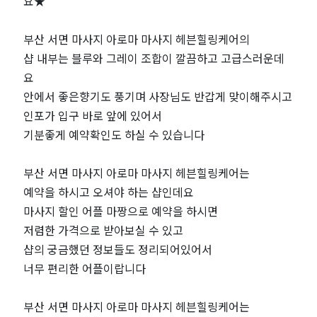
케
요★
어
부산 서면 마사지 아로마 마사지 헤븐힐링케어의
샵 내부는 블루와 그레이 조합이 깔끔하고 고급스러운데
｜
요
안에서 좋은향기도 풍기며 사장님도 반갑게 맞이해주시고
근
인포가 입구 바로 앞에 있어서
처
기분좋게 예약확인도 하실 수 있습니다
인
부산 서면 마사지 아로마 마사지 헤븐힐링케어는
예약을 하시고 오셔야 하는 샵인데요
기
마사지 할인 어플 마짱으로 예약을 하시면
저렴한 가격으로 받아보실 수 있고
마
샵의 궁금했던 정보들도 정리되어있어서
너무 편리한 어플이랍니다
사
지
부산 서면 마사지 아로마 마사지 헤븐힐링케어는