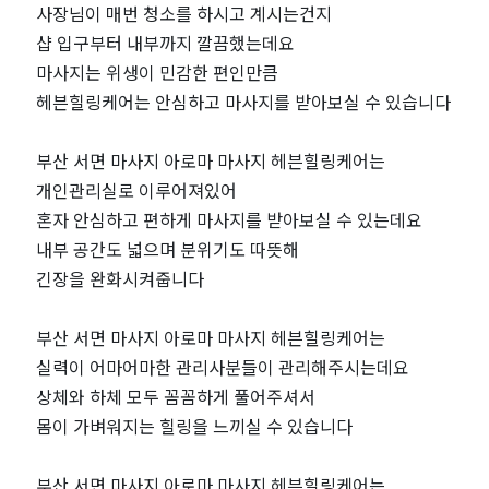
사장님이 매번 청소를 하시고 계시는건지
샵
샵 입구부터 내부까지 깔끔했는데요
마사지는 위생이 민감한 편인만큼
추
헤븐힐링케어는 안심하고 마사지를 받아보실 수 있습니다
천
부산 서면 마사지 아로마 마사지 헤븐힐링케어는
｜
개인관리실로 이루어져있어
혼자 안심하고 편하게 마사지를 받아보실 수 있는데요
마
내부 공간도 넓으며 분위기도 따뜻해
긴장을 완화시켜줍니다
짱
부산 서면 마사지 아로마 마사지 헤븐힐링케어는
실력이 어마어마한 관리사분들이 관리해주시는데요
상체와 하체 모두 꼼꼼하게 풀어주셔서
몸이 가벼워지는 힐링을 느끼실 수 있습니다
부산 서면 마사지 아로마 마사지 헤븐힐링케어는