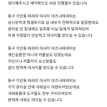
맞이해주시고 예약확인도 바로 진행할수 있습니다
샵
동구 각산동 테라피 마사지 아즈나테라피는
추
상시방역과 청결유지로 샵 내부가 전체적으로 깔끔한데요
관리실 안 침대에도 일회용 비닐 덮개가 덮여져있어
천
위생 걱정없이 안심하고 마사지를 받으실 수 있습니다
｜
동구 각산동 테라피 마사지 아즈나테라피는
마
개인실뿐만 아니라 커플실도 있었는데요
지인이나 커플끼리 오신분들도
짱
같이 편하게 마사지를 받으실 수 있습니다
동구 각산동 테라피 마사지 아즈나테라피는
각각 관리실 안에 샤워실이 마련되어있는데요
샤워용품과 도구들도 전부 구비되어있어
편하게 샤워도 마치실 수 있습니다