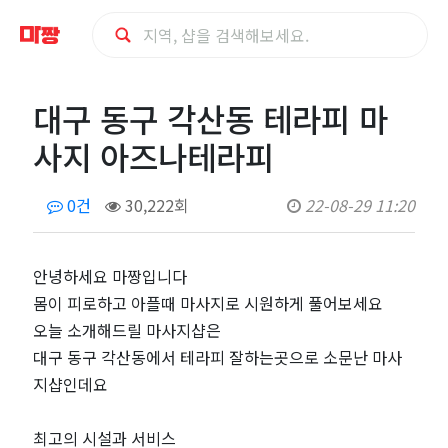
대
대구 동구 각산동 테라피 마
구
사지 아즈나테라피
동
0건
30,222회
22-08-29 11:20
구
각
안녕하세요 마짱입니다
몸이 피로하고 아플때 마사지로 시원하게 풀어보세요
산
오늘 소개해드릴 마사지샵은
대구 동구 각산동에서 테라피 잘하는곳으로 소문난 마사
동
지샵인데요
테
최고의 시설과 서비스