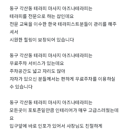
라
동구 각산동 테라피 마사지 아즈나테라피는
피
테라피를 전문으로 하는 샵인데요
전문 교육을 이수한 한국 테라피스트분들이 관리를 해주
｜
셔서
시원한 힐링이 보장되어 있습니다
근
처
동구 각산동 테라피 마사지 아즈나테라피는
무료주차 서비스가 있는데요
인
주차공간도 넓고 자리도 많아
자차가 있으신 분들께서는 편하게 무료주차를 이용하실
기
수 있습니다
마
동구 각산동 테라피 마사지 아즈나테라피는
모든곳이 포토존일만큼 인테리어가 매우 고급스러웠는데
사
요
지
입구앞에 바로 인포가 있어서 사장님도 친절하게