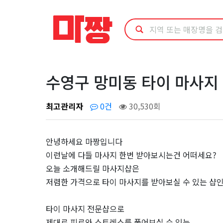
수
영
구
망
수영구 망미동 타이 마사지
미
최고관리자
0건
30,530회
동
안녕하세요 마짱입니다
타
이런날에 다들 마사지 한번 받아보시는건 어떠세요?
오늘 소개해드릴 마사지샵은
이
저렴한 가격으로 타이 마사지를 받아보실 수 있는 샵
마
타이 마사지 전문샵으로
제대로 피로와 스트레스를 풀어보실 수 있는