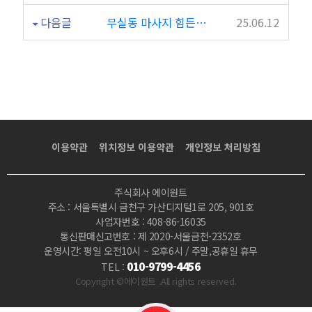
다음글
무실동 마사지 힘든하루 감성테라피가 필요할땐 꽃테라피
25.06.12
이용약관
위치정보 이용약관
개인정보 처리방침
주식회사 에이원트
주소 : 서울특별시 금천구 가산디지털1로 205, 901호
사업자번호 : 408-86-16035
통신판매신고번호 : 제 2020-서울금천-2352호
운영시간: 평일 오전10시 ~ 오후6시 / 주말,공휴일 휴무
010-9799-4456
TEL :
Copyright ©에이원트 .All rights reserved.