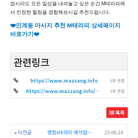
잠시라도 모든 일상을 내려놓고 싶은 순간 M테라피에
서 진정한 힐링을 경험해보시길 추천드립니다.
❤️인계동
마사지 추천 M테라피 상세페이지
바로가기❤️
관련링크
https://www.mazzang.info
3회 연결
https://www.mazzang.info/hot_place.php?sido=%EA%B2%BD%EA%B8%B0&gugun=%…
3회 연결
목록
이전글
병점s테라피 예약없이 가기 힘든 인기 마사지샵
25.06.16