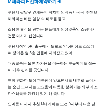
M테라피
▶전화예약하기◀
해
수원시 팔달구 인계동에 위치한 인계동 마사지 추천 M
요
테라피는 바쁜 일상 속 피로를 풀고
수
조용한 휴식을 원하는 분들에게 안성맞춤인 스웨디시
전문 마사지 샵입니다.
원
수원시청역 6번 출구에서 도보로 약 5분 정도 소요되
시
며 장어촌 옆 3층 건물에 자리잡고 있어
청
대중교통은 물론 자가용을 이용하는 분들에게도 접근
이 매우 편리한 곳입니다.
역
특히 번화한 도심 한복판에 있으면서도 내부로 들어서
근
는 순간 느껴지는 고요함과 따뜻한 분위기는 외부의 소
처
란스러움을 완전히 잊게 해 줍니다.
인계동 마사지 추천 M테라피는 오전 9시부터 다음 날