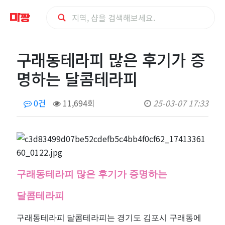
구
구래동테라피 많은 후기가 증
래
명하는 달콤테라피
동
0건
11,694회
25-03-07 17:33
테
라
피
구래동테라피 많은 후기가 증명하는
많
달콤테라피
은
구래동테라피 달콤테라피는 경기도 김포시 구래동에