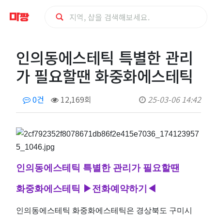
인
인의동에스테틱 특별한 관리
의
가 필요할땐 화중화에스테틱
동
0건
12,169회
25-03-06 14:42
에
스
테
인의동에스테틱 특별한 관리가 필요할땐
틱
화중화에스테틱
▶전화예약하기◀
특
인의동에스테틱 화중화에스테틱은 경상북도 구미시