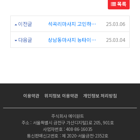
목록
이전글
석곡리마사지 고민하지말고 할인하는 썸타이로!
25.03.06
다음글
상남동마사지 능타이 시설최고 마사지샵 추천
25.03.04
이용약관
위치정보 이용약관
개인정보 처리방침
주식회사 에이원트
주소 : 서울특별시 금천구 가산디지털1로 205, 901호
사업자번호 : 408-86-16035
통신판매신고번호 : 제 2020-서울금천-2352호