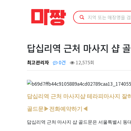
답
십
리
역
답십리역 근처 마사지 샵 
근
최고관리자
0건
12,575회
처
마
답십리역 근처 마사지샵 테라피마사지 잘
사
골드문
▶전화예약하기◀
지
답십리역 근처 마사지 샵 골드문은 서울특별시 동