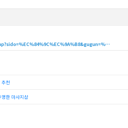
ce.php?sido=%EC%84%9C%EC%9A%B8&gugun=%…
 추천
유명한 마사지샵