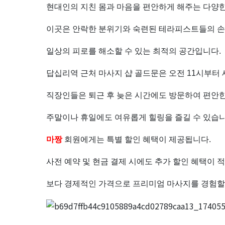
샵
현대인의 지친 몸과 마음을 편안하게 해주는 다양
골
이곳은 안락한 분위기와 숙련된 테라피스트들의 손
드
일상의 피로를 해소할 수 있는 최적의 공간입니다.
문
답십리역 근처 마사지 샵 골드문은 오전 11시부터
테
직장인들은 퇴근 후 늦은 시간에도 방문하여 편안한
라
주말이나 휴일에도 여유롭게 힐링을 즐길 수 있습니
피
마짱
회원에게는 특별 할인 혜택이 제공됩니다.
사전 예약 및 현금 결제 시에도 추가 할인 혜택이 
마
보다 경제적인 가격으로 프리미엄 마사지를 경험할 
사
지