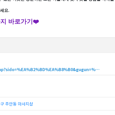
세요.
지 바로가기❤️
ce.php?sido=%EA%B2%BD%EA%B8%B0&gugun=%…
구 주안동 마사지샵