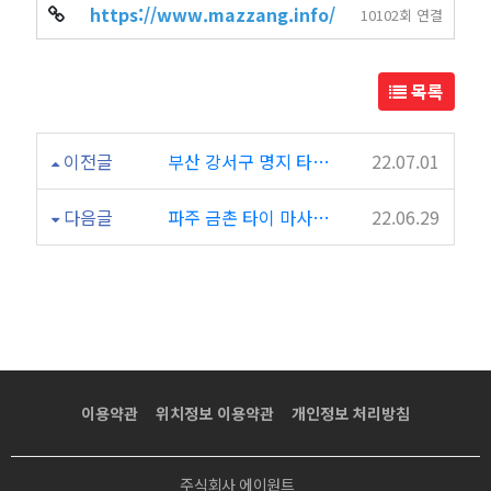
https://www.mazzang.info/
10102회 연결
목록
이전글
부산 강서구 명지 타이 마사지 "창아로마테라피"
22.07.01
다음글
파주 금촌 타이 마사지 "마싸마싸"
22.06.29
이용약관
위치정보 이용약관
개인정보 처리방침
주식회사 에이원트