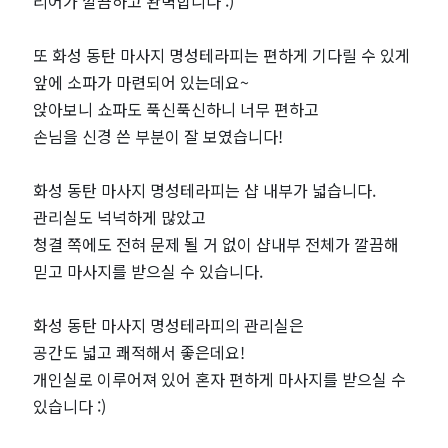
인
리어가 깔끔하고 완벽합니다 :)
기
또 화성 동탄 마사지 명성테라피는 편하게 기다릴 수 있게
앞에 소파가 마련되어 있는데요~
마
앉아보니 쇼파도 푹신푹신하니 너무 편하고
손님을 신경 쓴 부분이 잘 보였습니다!
사
지
화성 동탄 마사지 명성테라피는 샵 내부가 넓습니다.
관리실도 넉넉하게 많았고
샵
청결 쪽에도 전혀 문제 될 거 없이 샵내부 전체가 깔끔해
믿고 마사지를 받으실 수 있습니다.
추
화성 동탄 마사지 명성테라피의 관리실은
천
공간도 넓고 쾌적해서 좋은데요!
개인실로 이루어져 있어 혼자 편하게 마사지를 받으실 수
｜
있습니다 :)
마