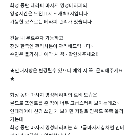
사
화성 동탄 테라피 마사지 명성테라피의
영업시간은 오전11시 ~ 새벽3시입니다
지
가능한 코스로는 테라피 관리가 있습니다
"명
건물 내 무료주차 가능하고
전원 한국인 관리사분이 관리해드립니다~
성
수면은 불가하니 예약 시 꼭~ 확인해주세요!!
테
★안내사항은 변경될수 있으니 예약 시 꼭! 문의해주세요
라
★
피"｜
화성 동탄 마사지 명성테라피의 로비 모습은
골드로 포인트를 준 점이 너무 고급스러워 보이는데요~
근
인테리어에 신경 쓰인 게 보이면 저절로 믿음도 쭉쭉 올라
가는데
처
화성 동탄 마사지 명성테라피는 최고급마사지샵처럼 인테