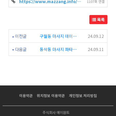
https://www.mazzang.info/hot_place.php?sido=%EA%B2%BD%EA%B8%B0&gugun=%…
1107회 연결
목록
이전글
구월동 마사지 데이트 고민된다면 더헤븐타이에서!
24.09.12
다음글
동삭동 마사지 파타야테라피 평택시 최고의 마사지 샵!
24.09.11
이용약관
위치정보 이용약관
개인정보 처리방침
주식회사 에이원트