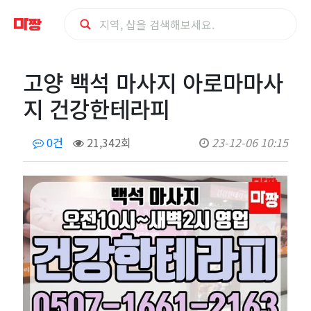
고
고양 백석 마사지 아로마마사
양
지 건강한테라피
백
0건
21,342회
23-12-06 10:15
석
마
사
지
아