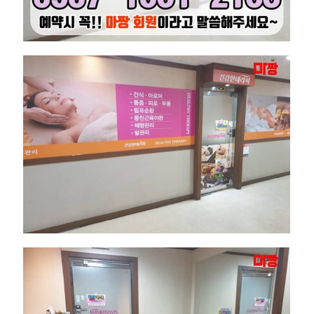
로
마
마
사
지
건
강
한
테