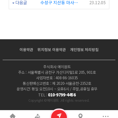
다음글
수성구 지산동 마사지 아로마마사지 풋샵중국전통마사지
23.12.05
이용약관
위치정보 이용약관
개인정보 처리방침
주식회사 에이원트
주소 : 서울특별시 금천구 가산디지털1로 205, 901호
사업자번호 : 408-86-16035
통신판매신고번호 : 제 2020-서울금천-2352호
운영시간: 평일 오전10시 ~ 오후6시 / 주말,공휴일 휴무
010-9799-4456
TEL :
Copyright ©에이원트 .All rights reserved.