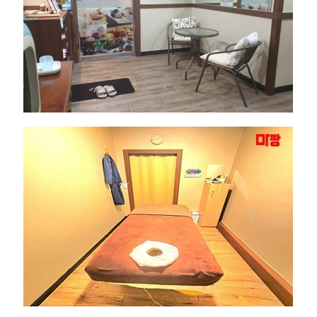
라
피
｜
근
처
인
기
마
사
지