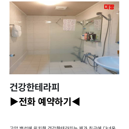
샵
추
천
｜
마
짱
건강한테라피
▶전화 예약하기◀
고양 백석에 위치한 건강한테라피는 제가 최근에 다녀온