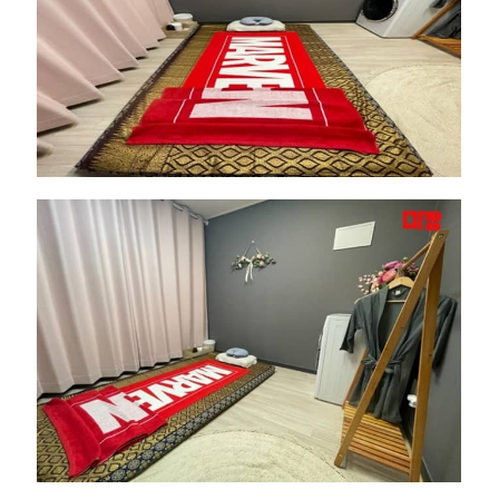
이
｜
근
처
인
기
마
사
지
샵