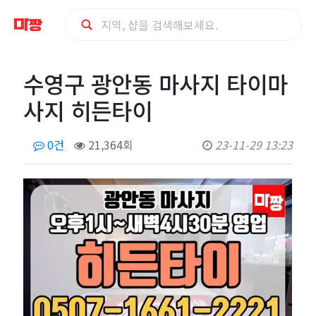
수
수영구 광안동 마사지 타이마
영
사지 히든타이
구
0건
21,364회
23-11-29 13:23
광
안
동
마
사