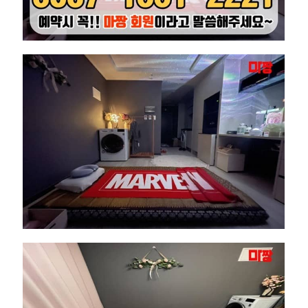
지
타
이
마
사
지
히
든
타