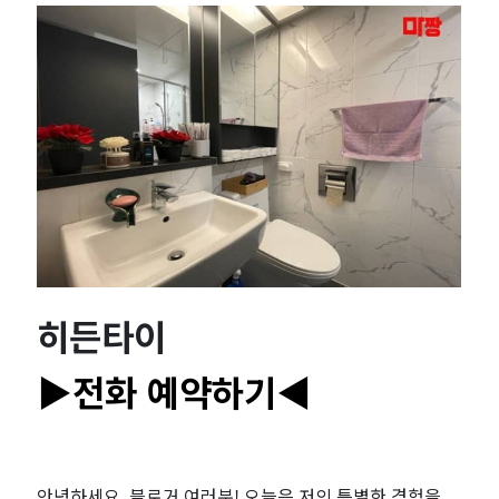
추
천
｜
마
짱
히든타이
▶전화 예약하기◀
안녕하세요, 블로거 여러분! 오늘은 저의 특별한 경험을