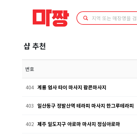
마
사
지
샵 추천
샵
추
번호
천
404
계룡 엄사 타이 마사지 팝콘마사지
403
일산동구 정발산역 테라피 마사지 한그루테라피
402
제주 일도지구 아로마 마사지 정심아로마