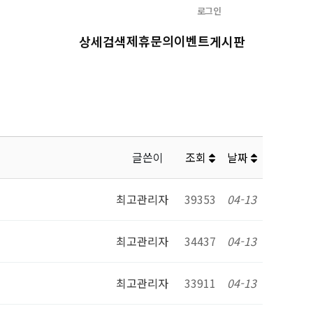
로그인
제휴문의
이벤트
상세검색
게시판
글쓴이
조회
날짜
최고관리자
39353
04-13
최고관리자
34437
04-13
최고관리자
33911
04-13