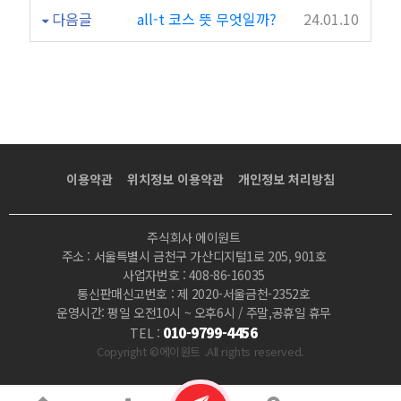
다음글
all-t 코스 뜻 무엇일까?
24.01.10
이용약관
위치정보 이용약관
개인정보 처리방침
주식회사 에이원트
주소 : 서울특별시 금천구 가산디지털1로 205, 901호
사업자번호 : 408-86-16035
통신판매신고번호 : 제 2020-서울금천-2352호
운영시간: 평일 오전10시 ~ 오후6시 / 주말,공휴일 휴무
010-9799-4456
TEL :
Copyright ©에이원트 .All rights reserved.