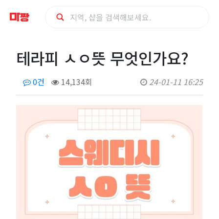
테
테라피 ㅅㅇ뜻 무엇인가요?
라
0건
14,134회
24-01-11 16:25
피
ㅅ
ㅇ
뜻
무
엇